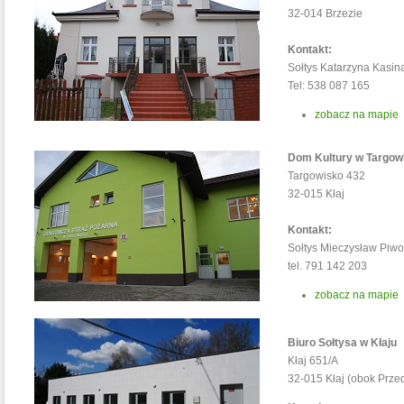
32-014 Brzezie
Kontakt:
Sołtys Katarzyna Kasin
Tel: 538 087 165
zobacz na mapie
Dom Kultury w Targow
Targowisko 432
32-015 Kłaj
Kontakt:
Sołtys Mieczysław Piw
tel. 791 142 203
zobacz na mapie
Biuro Sołtysa w Kłaju
Kłaj 651/A
32-015 Kłaj (obok Prz