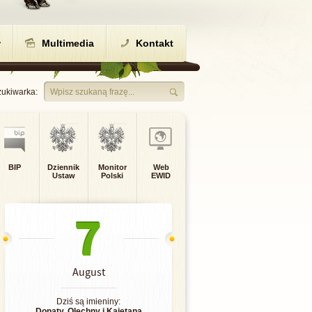
w
Multimedia
Kontakt
ukiwarka:
Wpisz szukaną frazę...
BIP
Dziennik
Monitor
Web
Ustaw
Polski
EWID
7
August
Dziś są imieniny:
Donaty
,
Olechny
i
Kajetana