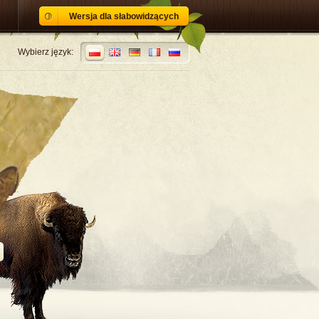
Wersja dla słabowidzących
Wybierz język: