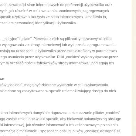
ania zawartości stron internetowych do preferencji użytkownika oraz
etowych, jak również w celu tworzenia anonimowych, zagregowanych
 sposób użytkownik korzysta ze stron internetowych. Umożliwia to,
łączeniem personalnej identyfikacji użytkownika.
– „sesyjne” i „stałe”. Pierwsze z nich są plikami tymczasowymi, które
do wylogowania ze strony internetowej lub wyłączenia oprogramowania
 pozostają na urządzeniu użytkownika przez czas określony w parametrach
nego usunięcia przez użytkownika. Pliki „cookies” wykorzystywane przez
 tym w szczególności użytkowników strony internetowej, podlegają ich
owe
ków „cookies”, mogą być zbierane wyłącznie w celu wykonywania
 Takie dane są zaszyfrowane w sposób uniemożliwiający dostęp do nich
tron internetowych domyślnie dopuszcza umieszczanie plików „cookies”
gą zostać zmienione w taki sposób, aby blokować automatyczną obsługę
rki internetowej, jak również informować o ich każdorazowym przesłaniu
formacje o możliwości i sposobach obsługi plików „cookies” dostępne są