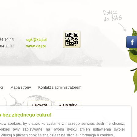
284 10 45
ugk@klaj.pl
284 11 33
www.klaj.pl
ci
Mapa strony
Kontakt z administratorem
Powrót
Do góry
s bez zbędnego cukru!
ów cookies, by ułatwić korzystanie z naszego serwisu. Jeśli nie chcesz,
Strona zrealizowana przez
cookies były zapisywane na Twoim dysku zmień ustawienia swojej
 Więcej o plikach cookies znajdziesz na stronie
informacja o cookies
.