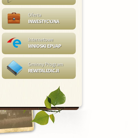
Oferta
INWESTYCYJNA
Internetowe
WNIOSKI EPUAP
Gminny Program
REWITALIZACJI