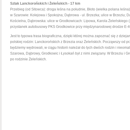
Szlak Lanckorońskich i Żeleńskich - 17 km
Przebieg (od Sitowca): droga leśna na południe, Błoto (wielka polana leśna)
w Szarowie: Kolejowa i Spokojna; Dąbrowa - ul. Brzezka; ulice w Brzeziu; D
Kościelna, Dąbrowska: ulice w Grodkowicach: Lipowa, Karola Żeleńskiego (
przystanek autobusowy PKS Grodkowice przy międzynarodowej drodze E-4
Jest to typowa trasa biograficzna, dzięki której można zapoznać się z dzieja
polskiej rodzin: Lanckorońskich z Brzezia oraz Żeleńskich. Począwszy od przy
będziemy wędrowali, w ciągu historii należał do tych dwóch rodzin i nieomal
Szarowa, Dąbrowy, Grodkowic i Łysokań był z nimi związany. W Brzeziu i G
po rodzinie Żeleńskich.