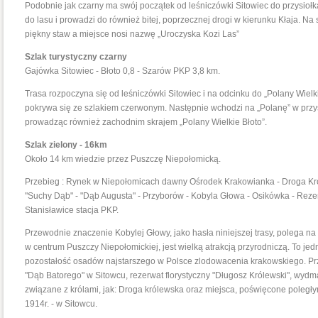
Podobnie jak czarny ma swój początek od leśniczówki Sitowiec do przysiołk
do lasu i prowadzi do również bitej, poprzecznej drogi w kierunku Kłaja. Na 
piękny staw a miejsce nosi nazwę „Uroczyska Kozi Las”
Szlak turystyczny czarny
Gajówka Sitowiec - Błoto 0,8 - Szarów PKP 3,8 km.
Trasa rozpoczyna się od leśniczówki Sitowiec i na odcinku do „Polany Wielk
pokrywa się ze szlakiem czerwonym. Następnie wchodzi na „Polanę” w przys
prowadząc również zachodnim skrajem „Polany Wielkie Błoto”.
Szlak zielony - 16km
Około 14 km wiedzie przez Puszczę Niepołomicką.
Przebieg : Rynek w Niepołomicach dawny Ośrodek Krakowianka - Droga Król
"Suchy Dąb" - "Dąb Augusta" - Przyborów - Kobyla Głowa - Osikówka - Rezer
Stanisławice stacja PKP.
Przewodnie znaczenie Kobylej Głowy, jako hasła niniejszej trasy, polega n
w centrum Puszczy Niepołomickiej, jest wielką atrakcją przyrodniczą. To je
pozostałość osadów najstarszego w Polsce zlodowacenia krakowskiego. Przy
"Dąb Batorego" w Sitowcu, rezerwat florystyczny "Długosz Królewski", wydm
związane z królami, jak: Droga królewska oraz miejsca, poświęcone poległy
1914r. - w Sitowcu.