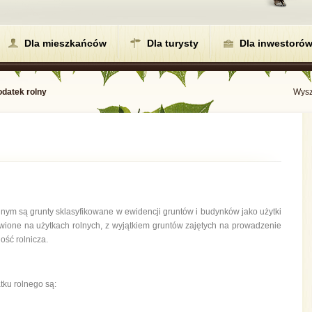
Dla mieszkańców
Dla turysty
Dla inwestoró
odatek rolny
Wysz
ym są grunty sklasyfikowane w ewidencji gruntów i budynków jako użytki
ewione na użytkach rolnych, z wyjątkiem gruntów zajętych na prowadzenie
ość rolnicza.
ku rolnego są: