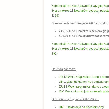
Komunikat Prezesa Głównego Urzędu Statys
żyta za okres 11 kwartałów będącej podst
1129)
Stawka podatku rolnego w 2025 r.
ustalon
215,85 zł
od
1 ha przeliczeniowego
g
431,70 zł
od
1 ha gruntów
pozostały
Komunikat Prezesa Głównego Urzędu Statys
żyta za okres 11 kwartałów będącej podst
891)
Druki do pobrania:
ZR-1A Wzór załącznika - dane o nier
DR-1 Wzór deklaracji na podatek roln
ZR-1B Wzór załącznika - dane o zwol
IR-1 Wzór informacji w sprawach pod
Druki obowiązujące od 1.07.2019 r.
DR-1 Deklaracja na podatek rolny