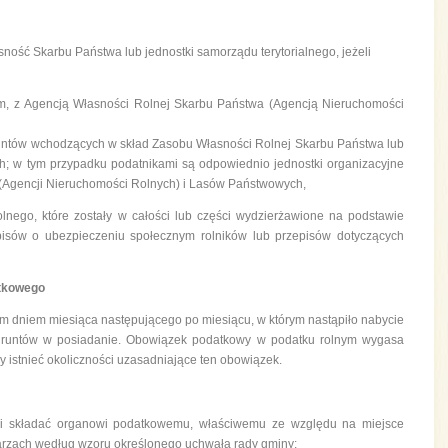
ność Skarbu Państwa lub jednostki samorządu terytorialnego, jeżeli
em, z Agencją Własności Rolnej Skarbu Państwa (Agencją Nieruchomości
 gruntów wchodzących w skład Zasobu Własności Rolnej Skarbu Państwa lub
 w tym przypadku podatnikami są odpowiednio jednostki organizacyjne
(Agencji Nieruchomości Rolnych) i Lasów Państwowych,
lnego, które zostały w całości lub części wydzierżawione na podstawie
isów o ubezpieczeniu społecznym rolników lub przepisów dotyczących
atkowego
 dniem miesiąca następującego po miesiącu, w którym nastąpiło nabycie
 gruntów w posiadanie. Obowiązek podatkowy w podatku rolnym wygasa
ły istnieć okoliczności uzasadniające ten obowiązek.
ni składać organowi podatkowemu, właściwemu ze względu na miejsce
arzach według wzoru określonego uchwałą rady gminy: