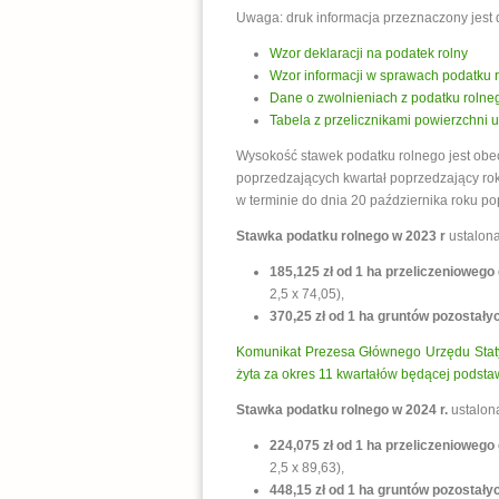
Uwaga: druk informacja przeznaczony jest 
Wzor deklaracji na podatek rolny
Wzor informacji w sprawach podatku 
Dane o zwolnieniach z podatku rolne
Tabela z przelicznikami powierzchni 
Wysokość stawek podatku rolnego jest obec
poprzedzających kwartał poprzedzający ro
w terminie do dnia 20 października roku p
Stawka podatku rolnego w 2023 r
ustalon
185,125 zł od 1 ha przeliczenioweg
2,5 x 74,05),
370,25 zł od 1 ha gruntów pozostał
Komunikat Prezesa Głównego Urzędu Statys
żyta za okres 11 kwartałów będącej podsta
Stawka podatku rolnego w 2024 r.
ustalon
224,075 zł od 1 ha przeliczenioweg
2,5 x 89,63),
448,15 zł od 1 ha gruntów pozostał