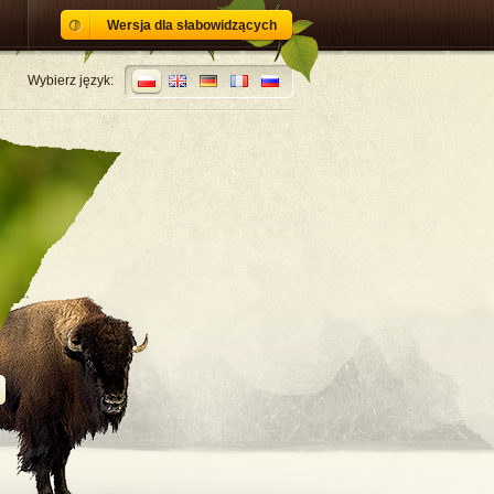
Wersja dla słabowidzących
Wybierz język: