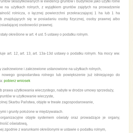
untów sklasyfikowanych w ewidencji gruntów i budynków jako użytki rolne
ne na użytkach rolnych, z wyjątkiem gruntów zajętych na prowadzenie
łalność rolnicza, o łącznej powierzchni przekraczającej 1 ha lub 1 ha
ub znajdujących się w posiadaniu osoby fizycznej, osoby prawnej albo
eposiadającej osobowości prawnej.
stały określone w art. 4 ust. 5 ustawy o podatku rolnym.
luje art. 12, art. 13, art. 13a-13d ustawy o podatku rolnym. Na mocy ww.
runty zadrzewione i zakrzewione ustanowione na użytkach rolnych,
 nowego gospodarstwa rolnego lub powiększenie już istniejącego do
ha:
pobierz wniosek
ub prawa użytkowania wieczystego, nabyte w drodze umowy sprzedaży,
runtów w użytkowanie wieczyste,
lnej Skarbu Państwa, objęte w trwałe zagospodarowanie,
ymi i grunty położone w międzywałach.
i organizacyjne objęte systemem oświaty oraz prowadzące je organy,
alność oświatową,
ej zgodnie z warunkami określonymi w ustawie o podatku rolnym,