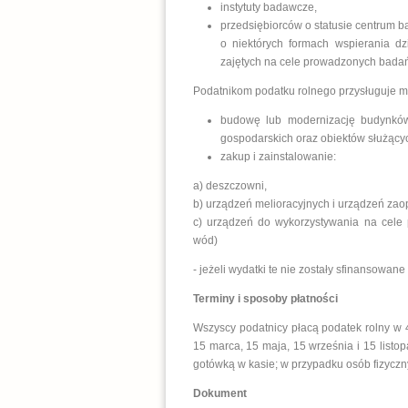
instytuty badawcze,
przedsiębiorców o statusie centrum
o niektórych formach wspierania dz
zajętych na cele prowadzonych badań
Podatnikom podatku rolnego przysługuje m. 
budowę lub modernizację budynków 
gospodarskich oraz obiektów służący
zakup i zainstalowanie:
a) deszczowni,
b) urządzeń melioracyjnych i urządzeń za
c) urządzeń do wykorzystywania na cele p
wód)
- jeżeli wydatki te nie zostały sfinansowan
Terminy i sposoby płatności
Wszyscy podatnicy płacą podatek rolny w 
15 marca, 15 maja, 15 września i 15 lis
gotówką w kasie; w przypadku osób fizyczn
Dokument