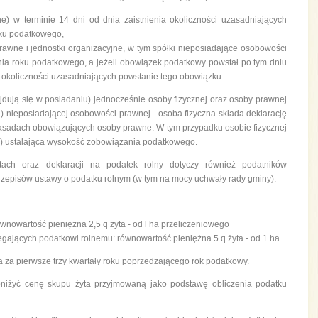
ne) w terminie 14 dni od dnia zaistnienia okoliczności uzasadniających
ku podatkowego,
rawne i jednostki organizacyjne, w tym spółki nieposiadające osobowości
znia roku podatkowego, a jeżeli obowiązek podatkowy powstał po tym dniu
a okoliczności uzasadniających powstanie tego obowiązku.
jdują się w posiadaniu) jednocześnie osoby fizycznej oraz osoby prawnej
i) nieposiadającej osobowości prawnej - osoba fizyczna składa deklarację
zasadach obowiązujących osoby prawne. W tym przypadku osobie fizycznej
zy) ustalająca wysokość zobowiązania podatkowego.
tach oraz deklaracji na podatek rolny dotyczy również podatników
przepisów ustawy o podatku rolnym (w tym na mocy uchwały rady gminy).
wnowartość pieniężna 2,5 q żyta - od l ha przeliczeniowego
egających podatkowi rolnemu: równowartość pieniężna 5 q żyta - od 1 ha
a za pierwsze trzy kwartały roku poprzedzającego rok podatkowy.
niżyć cenę skupu żyta przyjmowaną jako podstawę obliczenia podatku