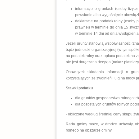
informacje o gruntach (osoby fizycz
powstanie albo wygaśnięcie obowiąz
deklaracje na podatek rolny (osoby p
prawnej) w terminie do dnia 15 styc
w terminie 14 dni od dnia wystąpieni
Jeżeli grunty stanowią współwłasność (zna
bądź jednostki organizacyjnej (w tym spółk
na podatek rolny oraz opłaca podatek na 
nie jest doręczana decyzja (nakaz płatnic
Obowiązek składania informacji o grun
korzystających ze zwolnień i ulg na mocy 
Stawki podatku
dla gruntów gospodarstwa rolnego: ró
dla pozostałych gruntów rolnych podl
- obliczone według średniej ceny skupu żyt
Rada gminy może, w drodze uchwały, ob
rolnego na obszarze gminy.