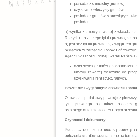
posiadacz samoistny gruntów,
użytkownik wieczysty gruntów,
posiadacz gruntów, stanowiących włas
posiadanie:
a) wynika z umowy zawartej z właściciel
Rolnych) lub z innego tytułu prawnego albo
b) jest bez tytułu prawnego, z wyjątkiem
będących w zarządzie Lasów Państwowych;
Agencji Własności Rolnej Skarbu Państwa 
dzierżawca gruntów gospodarstwa ro
umowy zawartej stosownie do przep
uzyskiwania rent strukturalnych.
Powstanie i wygaśnięcie obowiązku pod
Obowiązek podatkowy powstaje z pierwszym
tytułu prawnego do gruntów lub objęcie
ostatniego dnia miesiąca, w którym przesta
Czynności i dokumenty
Podatnicy podatku rolnego są obowiąza
położenia gruntów, sporządzone na formul