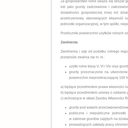
Za gospodarstwo rolne uważa się obszar gr
lub jako grunty zadrzewione i zakrzewio
działalności gospodarczej innej niż dzia
przeliczeniowy, stanowiących własność l
jednostki organizacyjnej, w tym spółki, ni
Przeliczniki powierzchni użytków rolnych zo
Zwolnienia
Zwolnienia i ulgi od podatku rolnego regu
przepisów zwalnia się m. in.:
użytki rolne klasy V, VI i VIz oraz g
grunty przeznaczone na utworzenie
powierzchni nieprzekraczającej 100 
a) będące przedmiotem prawa własności l
b) będące przedmiotem umowy o oddanie g
c) wchodzące w skład Zasobu Własności Ro
grunty pod wałami przeciwpowodziow
publiczne i niepubliczne jednostk
w zakresie gruntów zajętych na dział
prowadzących zakłady pracy chronion