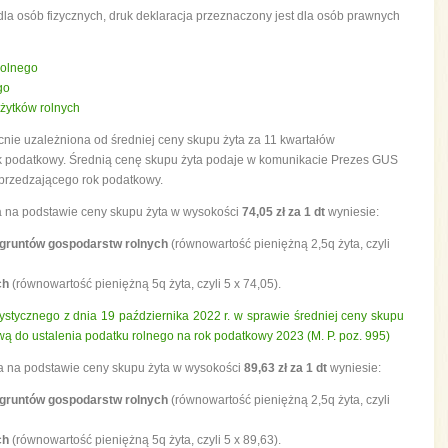
dla osób fizycznych, druk deklaracja przeznaczony jest dla osób prawnych
rolnego
go
użytków rolnych
nie uzależniona od średniej ceny skupu żyta za 11 kwartałów
k podatkowy. Średnią cenę skupu żyta podaje w komunikacie Prezes GUS
oprzedzającego rok podatkowy.
a na podstawie ceny skupu żyta w wysokości
74,05 zł za 1 dt
wyniesie:
o gruntów gospodarstw rolnych
(równowartość pieniężną 2,5q żyta, czyli
ych
(równowartość pieniężną 5q żyta, czyli 5 x 74,05).
tycznego z dnia 19 października 2022 r. w sprawie średniej ceny skupu
wą do ustalenia podatku rolnego na rok podatkowy 2023 (M. P. poz. 995)
a na podstawie ceny skupu żyta w wysokości
89,63 zł za 1 dt
wyniesie:
o gruntów gospodarstw rolnych
(równowartość pieniężną 2,5q żyta, czyli
ych
(równowartość pieniężną 5q żyta, czyli 5 x 89,63).