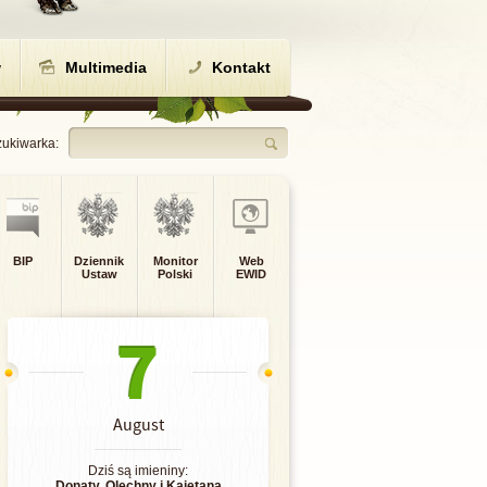
w
Multimedia
Kontakt
ukiwarka:
BIP
Dziennik
Monitor
Web
Ustaw
Polski
EWID
7
August
Dziś są imieniny:
Donaty
,
Olechny
i
Kajetana