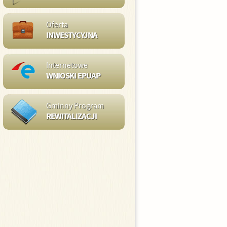
Oferta
INWESTYCYJNA
Internetowe
WNIOSKI EPUAP
Gminny Program
REWITALIZACJI