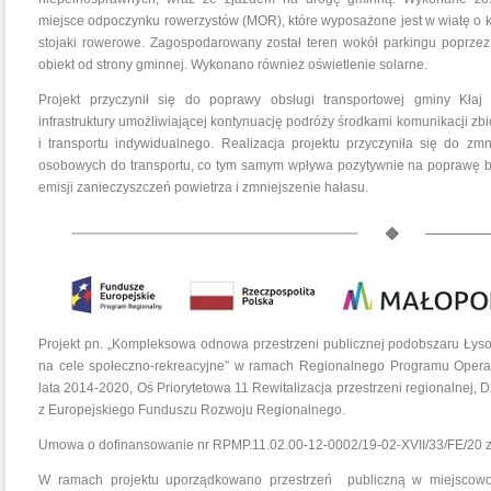
miejsce odpoczynku rowerzystów (MOR), które wyposażone jest w wiatę o ko
stojaki rowerowe. Zagospodarowany został teren wokół parkingu poprzez 
obiekt od strony gminnej. Wykonano również oświetlenie solarne.
Projekt przyczynił się do poprawy obsługi transportowej gminy Kłaj 
infrastruktury umożliwiającej kontynuację podróży środkami komunikacji zbi
i transportu indywidualnego. Realizacja projektu przyczyniła się do z
osobowych do transportu, co tym samym wpływa pozytywnie na poprawę b
emisji zanieczyszczeń powietrza i zmniejszenie hałasu.
Projekt pn. „Kompleksowa odnowa przestrzeni publicznej podobszaru Łys
na cele społeczno-rekreacyjne” w ramach Regionalnego Programu Oper
lata 2014-2020, Oś Priorytetowa 11 Rewitalizacja przestrzeni regionalnej,
z Europejskiego Funduszu Rozwoju Regionalnego.
Umowa o dofinansowanie nr RPMP.11.02.00-12-0002/19-02-XVII/33/FE/20 z
W ramach projektu uporządkowano przestrzeń publiczną w miejscowo