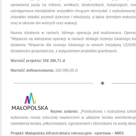
uprawiania jazdy na rolkach, wrotkach, deskorolkach, hulajnogach, ro
udostępniana nieodpłatnie wszystkim chcącym skorzystać z wybudowanej w
charakter obiektu pozwoli dzieciom i młodzieży, a także dorosłym wykor
oraz w okresie dni wolnych oraz wakacji.
Nazwa działania w ramach, którego operacja jest realizowana: Opera
"Wsparcie na wdrażanie operacji w ramach strategii rozwoju lokalnego 
działania "Wsparcie dla rozwoju lokalnego w ramach inicjatywy LEAD
działalności gospodarczej, z wyłączeniem projektów grantowych.
Wartość projektu:
356 386,71 zł
Wartość dofinansowania:
100 080,00 zł
Nazwa zadania:
„Przebudowa i rozbudowa szkoln
wykonaniu nowej sztucznej nawierzchni w układzie boiska wielofunkcy
oświetlenia boiska, piłkochwytami, ogrodzeniem i zbiornikami na wodę de
Projekt:
Małopolska infrastruktura rekreacyjno - sportowa – MIRS