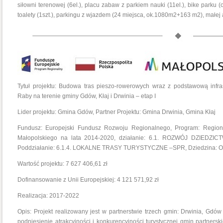
siłowni terenowej (6el.), placu zabaw z parkiem nauki (11el.), bike parku
toalety (1szt.), parkingu z wjazdem (24 miejsca, ok.1080m2+163 m2), małej a
Tytuł projektu: Budowa tras pieszo-rowerowych wraz z podstawową infra
Raby na terenie gminy Gdów, Kłaj i Drwinia – etap I
Lider projektu: Gmina Gdów, Partner Projektu: Gmina Drwinia, Gmina Kłaj
Fundusz: Europejski Fundusz Rozwoju Regionalnego, Program: Regio
Małopolskiego na lata 2014-2020, działanie: 6.1. ROZWÓJ DZIE
Poddziałanie: 6.1.4. LOKALNE TRASY TURYSTYCZNE –SPR, Dziedzina: O
Wartość projektu: 7 627 406,61 zł
Dofinansowanie z Unii Europejskiej: 4 121 571,92 zł
Realizacja: 2017-2022
Opis: Projekt realizowany jest w partnerstwie trzech gmin: Drwinia, Gdów 
podniesienie atrakcyjności i konkurencyjności turystycznej gmin partners