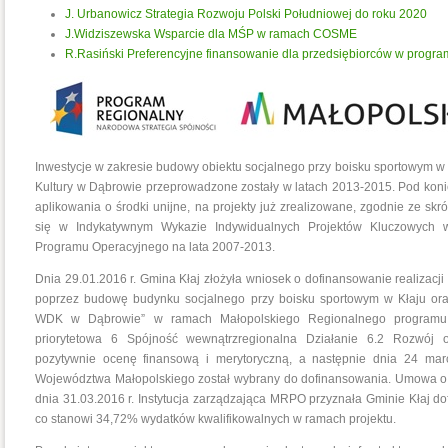
J. Urbanowicz Strategia Rozwoju Polski Południowej do roku 2020
J.Widziszewska Wsparcie dla MŚP w ramach COSME
R.Rasiński Preferencyjne finansowanie dla przedsiębiorców w prog
Inwestycje w zakresie budowy obiektu socjalnego przy boisku sportowym w
Kultury w Dąbrowie przeprowadzone zostały w latach 2013-2015. Pod koni
aplikowania o środki unijne, na projekty już zrealizowane, zgodnie ze sk
się w Indykatywnym Wykazie Indywidualnych Projektów Kluczowych 
Programu Operacyjnego na lata 2007-2013.
Dnia 29.01.2016 r. Gmina Kłaj złożyła wniosek o dofinansowanie realizacj
poprzez budowę budynku socjalnego przy boisku sportowym w Kłaju or
WDK w Dąbrowie” w ramach Małopolskiego Regionalnego programu 
priorytetowa 6 Spójność wewnątrzregionalna Działanie 6.2 Rozwój o
pozytywnie ocenę finansową i merytoryczną, a następnie dnia 24 ma
Województwa Małopolskiego został wybrany do dofinansowania. Umowa o d
dnia 31.03.2016 r. Instytucja zarządzająca MRPO przyznała Gminie Kłaj d
co stanowi 34,72% wydatków kwalifikowalnych w ramach projektu.