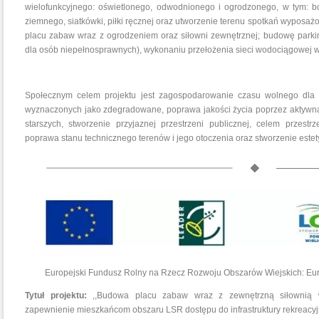
wielofunkcyjnego: oświetlonego, odwodnionego i ogrodzonego, w tym: boi
ziemnego, siatkówki, piłki ręcznej oraz utworzenie terenu spotkań wyposaż
placu zabaw wraz z ogrodzeniem oraz siłowni zewnętrznej; budowę parki
dla osób niepełnosprawnych), wykonaniu przełożenia sieci wodociągowej w 
Społecznym celem projektu jest zagospodarowanie czasu wolnego dla c
wyznaczonych jako zdegradowane, poprawa jakości życia poprzez aktywną 
starszych, stworzenie przyjaznej przestrzeni publicznej, celem przestr
poprawa stanu technicznego terenów i jego otoczenia oraz stworzenie estety
Europejski Fundusz Rolny na Rzecz Rozwoju Obszarów Wiejskich: Eur
Tytuł projektu:
,,Budowa placu zabaw wraz z zewnętrzną siłownią
zapewnienie mieszkańcom obszaru LSR dostępu do infrastruktury rekreacyj