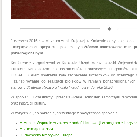
1 czerwca 2016 r. w Muzeum Armii Krajowej w Krakowie odbyło się spotk
i inicjatywom europejskim – potencjalnym
źródłom finansowania m.in. p
ponadregionalnym.
Konferencję zorganizował w Krakowie Urząd Marszałkowski Województ
Punktem Kontaktowym ds. Instrumentów Finansowych Programów Unii
URBACT. Celem spotkania było zachęcenie uczestników do szerszego s
i zainspirowanie do realizacji projektów w ramach ponadregionalnych 
stanowić
Strategia Rozwoju Polski Południowej do roku 2020
.
W spotkaniu uczestniczyli przedstawiciele jednostek samorządu terytoria
oraz instytucji kultury.
W załączniku, do pobrania, prezentacje z powyższego spotkania.
A. Armuła Wsparcie w zakresie badań i innowacji w programie Horyzo
A.V.Tetmajer URBACT
J. Płachecka Kreatywna Europa