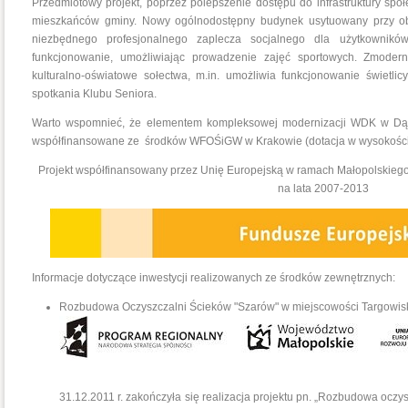
Przedmiotowy projekt, poprzez polepszenie dostępu do infrastruktury spo
mieszkańców gminy. Nowy ogólnodostępny budynek usytuowany przy obi
niezbędnego profesjonalnego zaplecza socjalnego dla użytkownik
funkcjonowanie, umożliwiając prowadzenie zajęć sportowych. Zmoder
kulturalno-oświatowe sołectwa, m.in. umożliwia funkcjonowanie świetlicy 
spotkania Klubu Seniora.
Warto wspomnieć, że elementem kompleksowej modernizacji WDK w Dąb
współfinansowane ze środków WFOŚiGW w Krakowie (dotacja w wysokości 
Projekt współfinansowany przez Unię Europejską w ramach Małopolskie
na lata 2007-2013
Informacje dotyczące inwestycji realizowanych ze środków zewnętrznych:
Rozbudowa Oczyszczalni Ścieków "Szarów" w miejscowości Targowis
31.12.2011 r. zakończyła się realizacja projektu pn. „Rozbudowa ocz