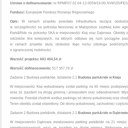
Umowa o dofinansowanie:
nr RPMP.07.02.04-12-0059/19-00-XVII/105/FE/19
Fundusz:
Europejski Fundusz Rozwoju Regionalnego
Opis:
W ramach projektu powstała infrastruktura służąca obsłudze
w szczególności na potrzeby tworzonej w Małopolsce szybkiej kolei ag
Park&Ride na potrzeby SKA w miejscowości Kłaj oraz Dąbrowa. Obiekty z
odcinków linii kolejowych, na których odbywa się ruch pociągów pasaż
w ramach projektu służy obsłudze tego ruchu (obsługa podróżnych
o ograniczonej mobilności.
Wartość projektu: 683 404,54 zł
Wartość dofinansowania:
517 357,70 zł
Zadanie 2 Budowa park&ride, działanie 2.1
Budowa park&ride w Kłaju
W miejscowości Kłaj wybudowany został parking na 60 miejsc postojowyc
wraz ze zjazdem na drogę gminną i przepustem oraz odwodnieniem. Wyz
rowerów. Powstał chodnik wzdłuż parkingu od strony południowej oraz chod
Teren obiektu został oświetlony. Od strony południowej, zachodniej i częś
Zadanie 2 Budowa park&ride, działanie 2.2
Budowa park&ride w Dąbrowie
W miejscowości Dąbrowa zrealizowano parking park&ride na 21 miejsc 
niepełnosprawnych, wraz ze zjazdem na drogę gminną. Wykonane zos