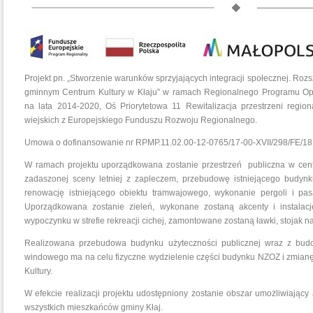
Projekt pn. „Stworzenie warunków sprzyjających integracji społecznej. Rozs
gminnym Centrum Kultury w Kłaju” w ramach Regionalnego Programu O
na lata 2014-2020, Oś Priorytetowa 11 Rewitalizacja przestrzeni regio
wiejskich z Europejskiego Funduszu Rozwoju Regionalnego.
Umowa o dofinansowanie nr RPMP.11.02.00-12-0765/17-00-XVII/298/FE/18 
W ramach projektu uporządkowana zostanie przestrzeń publiczna w cen
zadaszonej sceny letniej z zapleczem, przebudowę istniejącego budynku
renowację istniejącego obiektu tramwajowego, wykonanie pergoli i pasa
Uporządkowana zostanie zieleń, wykonane zostaną akcenty i instalacj
wypoczynku w strefie rekreacji cichej, zamontowane zostaną ławki, stojak
Realizowana przebudowa budynku użyteczności publicznej wraz z bud
windowego ma na celu fizyczne wydzielenie części budynku NZOZ i zmian
Kultury.
W efekcie realizacji projektu udostępniony zostanie obszar umożliwiają
wszystkich mieszkańców gminy Kłaj.