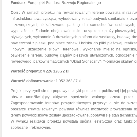
Fundusz:
Europejski Fundusz Rozwoju Regionalnego
Opis:
W ramach projektu na rewitalizowanym terenie powstała infrastruk
infrastruktura towarzysząca, wybudowany został budynek sanitariatu z prz
i zewnętrznymi, zlokalizowano parking dla samochodów osobowych,
wyposażenie.
Zadanie obejmowało m.in.: urządzenie plaży piaszczyst
pływających, wykonanie 8 drewnianych platform dla wędkarzy, budowę dre
nawierzchni z piasku pod place zabaw i boiska do piłki plażowej, reali
linowym, urządzenie siłowni terenowej, wykonanie miejsc na ognisko,
oświetlenie terenu, budowę ciągów pieszych utwardzonych, ogrodzenie t
rowerowego, parków tematycznych "Układ Słoneczny" i "Formacje skalne" o
Wartość projektu: 4 226 128,72 zł
Wartość dofinansowania:
1 952 363,87 zł
Projekt przyczynił się do poprawy estetyki przestrzeni publicznej i jej po
obszar umożliwiający aktywne spędzanie wolnego czasu przez w
Zagospodarowanie terenów powyrobiskowych przyczyniło się do wzrostu
obszarze zrewitalizowanym powstała również możliwość prowadzenia dz
tereny powyrobiskowe zostały uporządkowane, poprawił się stan techniczny
W wyniku realizacji projektu powstała spójna, estetyczna oraz funkcj
społeczne i rekreacyjne.