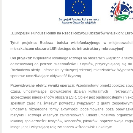
,,Europejski Fundusz Rolny na Rzecz Rozwoju Obszarów Wiejskich: Euro
Tytuł projektu: Budowa boiska wielofunkcyjnego w miejscowośc
mieszkańcom obszaru LSR dostępu do infrastruktury rekreacyjnej
”
Cel projektu:
Wspieranie lokalnego rozwoju na obszarach wiejskich a także
dostosowanej do potrzeb mieszkańców i turystów, przyczyniającej się do
Rozbudowa oferty i infrastruktury służącej rekreacji mieszkańców. Wyposa
sportowe umożliwiające aktywność fizyczną.
Przewidywane efekty, wyniki operacji:
Przedmiotowy projekt poprzez stwo
czasu, umożliwiającej prowadzenie działań kulturalnych i rekreacyj
społecznego mieszkańców obszaru LSR. Obiekt jest ogólnodostępny i niek
spektrum zajęć na świeżym powietrzu związanych z grami zespołowymi 
umożliwia różnorodne formy aktywności podejmowane poza obowiązka
rozrywki i rozwoju własnych zainteresowań. Obiekt umożliwia organiz
lokalnej społeczności: festynów, koncertów, pikników; poprzez swoje zag
integrującą i włączającą rolę zwłaszcza w środowisku lokalnym.