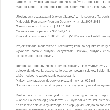
Targowisko”, współfinansowanego ze środków Europejskiego Fu
Małopolskiego Regionalnego Programu Operacyjnego na lata 2007-2
„Rozbudowa oczyszczalni ścieków „Szarów” w miejscowości Targowis
Małopolski Regionalny Program Operacyjny na lata 2007-2013
Termin zakończenia realizacji: 31.12.2011 r.
Całkowity koszt operacji: 7 380 098,94 zł
Kwota dofinansowania: 3 184 446,44 zł (51,8% kosztów kwalifikowalny
Projekt zakładał modernizację i rozbudowę komunalnej infrastruktur
wykonane zostały: budynek oczyszczalni ścieków, budynek ener
ścieków, zbiornik retencyjny.
Remontowi poddany został budynek socjalny, staw wyrównawczy i po
poletko składowania osadu, istniejąca pompownia ścieków i zbiorni
także niezbędne wyposażenie oczyszczalni.
Maksymalny przepływ dobowy oczyszczalni wynosi 612 m3.
Średniodobowa ilość ścieków jaką może przyjąć oczyszczalnia wynos
Rozbudowa oczyszczalnia jest oczyszczalnią typu biologicznego.
w oparciu o technologię reaktorów SBR wykonanych ze stali nierdze
na zasadzie działania cyklicznego z następującymi kolejno po sobie f