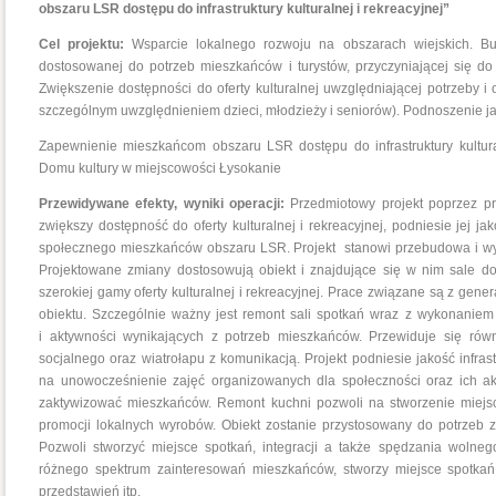
obszaru LSR dostępu do infrastruktury kulturalnej i rekreacyjnej”
Cel projektu:
Wsparcie lokalnego rozwoju na obszarach wiejskich. Bu
dostosowanej do potrzeb mieszkańców i turystów, przyczyniającej się do
Zwiększenie dostępności do oferty kulturalnej uwzględniającej potrzeby 
szczególnym uwzględnieniem dzieci, młodzieży i seniorów). Podnoszenie jakoś
Zapewnienie mieszkańcom obszaru LSR dostępu do infrastruktury kultura
Domu kultury w miejscowości Łysokanie
Przewidywane efekty, wyniki operacji:
Przedmiotowy projekt poprzez 
zwiększy dostępność do oferty kulturalnej i rekreacyjnej, podniesie jej j
społecznego mieszkańców obszaru LSR. Projekt stanowi przebudowa i w
Projektowane zmiany dostosowują obiekt i znajdujące się w nim sale do
szerokiej gamy oferty kulturalnej i rekreacyjnej. Prace związane są z ge
obiektu. Szczególnie ważny jest remont sali spotkań wraz z wykonaniem
i aktywności wynikających z potrzeb mieszkańców. Przewiduje się rów
socjalnego oraz wiatrołapu z komunikacją. Projekt podniesie jakość infras
na unowocześnienie zajęć organizowanych dla społeczności oraz ich ak
zaktywizować mieszkańców. Remont kuchni pozwoli na stworzenie miejsc
promocji lokalnych wyrobów. Obiekt zostanie przystosowany do potrzeb z
Pozwoli stworzyć miejsce spotkań, integracji a także spędzania wolne
różnego spektrum zainteresowań mieszkańców, stworzy miejsce spotkań 
przedstawień itp.