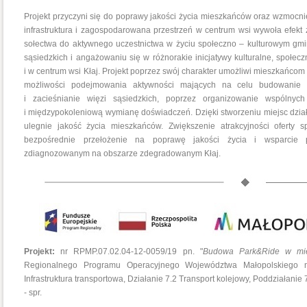
Projekt przyczyni się do poprawy jakości życia mieszkańców oraz wzmocn
infrastruktura i zagospodarowana przestrzeń w centrum wsi wywoła efekt
sołectwa do aktywnego uczestnictwa w życiu społeczno – kulturowym gmin
sąsiedzkich i angażowaniu się w różnorakie inicjatywy kulturalne, społ
i w centrum wsi Kłaj. Projekt poprzez swój charakter umożliwi mieszkańco
możliwości podejmowania aktywności mających na celu budowanie o
i zacieśnianie więzi sąsiedzkich, poprzez organizowanie wspólnyc
i międzypokoleniową wymianę doświadczeń. Dzięki stworzeniu miejsc działa
ulegnie jakość życia mieszkańców. Zwiększenie atrakcyjności oferty 
bezpośrednie przełożenie na poprawę jakości życia i wsparcie p
zdiagnozowanym na obszarze zdegradowanym Kłaj.
Projekt:
nr RPMP.07.02.04-12-0059/19 pn. "
Budowa Park&Ride w mie
Regionalnego Programu Operacyjnego Województwa Małopolskiego n
Infrastruktura transportowa, Działanie 7.2 Transport kolejowy, Poddziałanie 
- spr.