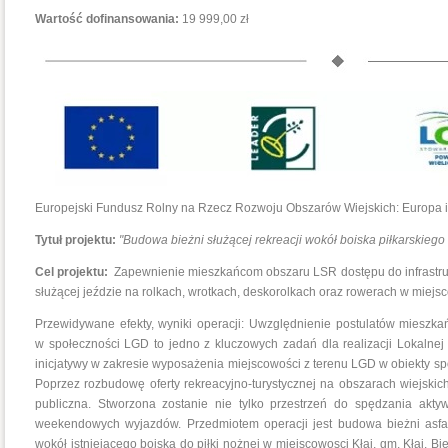
Wartość dofinansowania:
19 999,00 zł
Europejski Fundusz Rolny na Rzecz Rozwoju Obszarów Wiejskich: Europa i
Tytuł projektu:
"Budowa bieżni służącej rekreacji wokół boiska piłkarskiego
Cel projektu:
Zapewnienie mieszkańcom obszaru LSR dostępu do infrastruk
służącej jeździe na rolkach, wrotkach, deskorolkach oraz rowerach w miejsc
Przewidywane efekty, wyniki operacji: Uwzględnienie postulatów mieszka
w społeczności LGD to jedno z kluczowych zadań dla realizacji Lokalnej 
inicjatywy w zakresie wyposażenia miejscowości z terenu LGD w obiekty sp
Poprzez rozbudowę oferty rekreacyjno-turystycznej na obszarach wiejskic
publiczna. Stworzona zostanie nie tylko przestrzeń do spędzania akty
weekendowych wyjazdów. Przedmiotem operacji jest budowa bieżni asfalto
wokół istniejącego boiska do piłki nożnej w miejscowosci Kłaj, gm. Kłaj. B