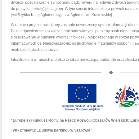
dworca, pozostawienie samochodu bądź roweru na jednym z dwóch parking
do pracy lub szkoły) pociągiem. W tym sensie infrastruktura pozwoli na mak
jest Szybka Kolej Aglomeracyjna w Aglomeracji Krakowskiej.
W ramach projektu wdrożony zostanie nowoczesny system informacji dla po
Poza odpowiednimi rozwiązaniami budowlanymi, potrzeby osób niepełnosp
zlokalizowanie w budynku dworca infokiosku, wyposażonego w sprzęt pozw
informacyjnych os. Niedowidzącym, odsłuchiwanie materiałów osobom nie
osób o deficytach ruchowych
Infrastruktura w ramach projektu to także powstający park&ride oraz stoisk
"Europejski Fundusz Rolny na Rzecz Rozwoju Obszarów Wiejskich: Europ
Tytuł projektu: ,,Budowa parkingu w Szarowie”