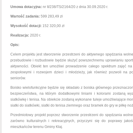
Umowa dotacyjna:
nr II/238/TS/2164/20 z dnia 30.09.2020 r.
Wartość zadania:
599 283,49
zł
Wysokość dotacji:
152 320,00 zł
Realizacja:
2020 r.
Opis:
Celem projektu jest stworzenie przestrzeni do aktywnego spędzania woln
przebudowie i rozbudowie będzie służyć powszechnemu uprawianiu spor
aktywności. Obiekt ten umożliwi prowadzenie całego spektrum zajęć n
zespołowymi i rozwojem dzieci i młodzieży,
jak również pozwoli na po
seniorów
.
Boisko wielofunkcyjne będzie się składało z boiska głównego przeznaczon
bezpieczeństwa, na którym dodatkowymi liniami i kolorami zostaną w
siatkówkę i tenisa. Na obiekcie zostaną wykonane tuleje umożliwiające 
siatki do siatkówki, siatki do tenisa ziemnego oraz bramek do gry w piłkę noż
Przedmiotowy projekt poprzez stworzenie przestrzeni do spędzania woln
zarówno kulturalnych i rekreacyjnych, przyczyni się do poprawy jakośc
mieszkańców terenu Gminy Kłaj.