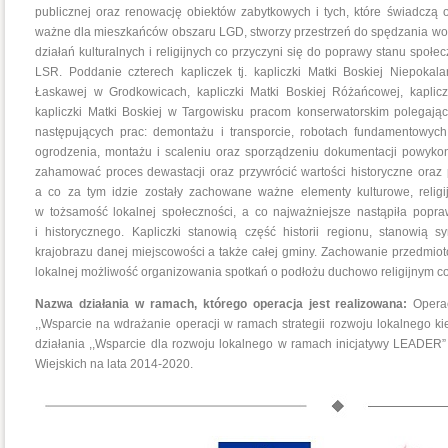
publicznej oraz renowację obiektów zabytkowych i tych, które świadczą 
ważne dla mieszkańców obszaru LGD, stworzy przestrzeń do spędzania wo
działań kulturalnych i religijnych co przyczyni się do poprawy stanu społ
LSR. Poddanie czterech kapliczek tj. kapliczki Matki Boskiej Niepokala
Łaskawej w Grodkowicach, kapliczki Matki Boskiej Różańcowej, kapli
kapliczki Matki Boskiej w Targowisku pracom konserwatorskim polegają
następujących prac: demontażu i transporcie, robotach fundamentowych
ogrodzenia, montażu i scaleniu oraz sporządzeniu dokumentacji powyko
zahamować proces dewastacji oraz przywrócić wartości historyczne oraz p
a co za tym idzie zostały zachowane ważne elementy kulturowe, religij
w tożsamość lokalnej społeczności, a co najważniejsze nastąpiła popr
i historycznego. Kapliczki stanowią część historii regionu, stanowią 
krajobrazu danej miejscowości a także całej gminy. Zachowanie przedmioto
lokalnej możliwość organizowania spotkań o podłożu duchowo religijnym c
Nazwa działania w ramach, którego operacja jest realizowana:
Opera
,,Wsparcie na wdrażanie operacji w ramach strategii rozwoju lokalnego 
działania ,,Wsparcie dla rozwoju lokalnego w ramach inicjatywy LEAD
Wiejskich na lata 2014-2020.