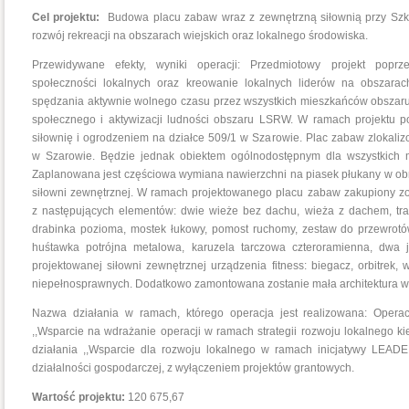
Cel projektu:
Budowa placu zabaw wraz z zewnętrzną siłownią przy Sz
rozwój rekreacji na obszarach wiejskich oraz lokalnego środowiska.
Przewidywane efekty, wyniki operacji: Przedmiotowy projekt popr
społeczności lokalnych oraz kreowanie lokalnych liderów na obszarac
spędzania aktywnie wolnego czasu przez wszystkich mieszkańców obszaru
społecznego i aktywizacji ludności obszaru LSRW. W ramach projektu 
siłownię i ogrodzeniem na działce 509/1 w Szarowie. Plac zabaw zlokali
w Szarowie. Będzie jednak obiektem ogólnodostępnym dla wszystkich 
Zaplanowana jest częściowa wymiana nawierzchni na piasek płukany w obr
siłowni zewnętrznej. W ramach projektowanego placu zabaw zakupiony zo
z następujących elementów: dwie wieże bez dachu, wieża z dachem, trap 
drabinka pozioma, mostek łukowy, pomost ruchomy, zestaw do przewrotów,
huśtawka potrójna metalowa, karuzela tarczowa czteroramienna, dw
projektowanej siłowni zewnętrznej urządzenia fitness: biegacz, orbitrek, 
niepełnosprawnych. Dodatkowo zamontowana zostanie mała architektura w p
Nazwa działania w ramach, którego operacja jest realizowana: Opera
,,Wsparcie na wdrażanie operacji w ramach strategii rozwoju lokalnego 
działania ,,Wsparcie dla rozwoju lokalnego w ramach inicjatywy LEAD
działalności gospodarczej, z wyłączeniem projektów grantowych.
Wartość projektu:
120 675,67