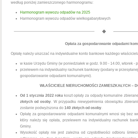
według poniżej zamieszczonego harmonogramu:
Harmonogram wywozu odpadów na 2025
Harmonogram wywozu odpadów wielkogabarytowych
Opłata za gospodarowanie odpadami ko
Opłatę należy uiszczać na indywidualne konto bankowe każdego właściciel
w kasie Urzędu Gminy (w poniedziałek w godz. 9.00 - 14.00, wtorek - p
przelewem na indywidualny rachunek bankowy (podany w przesyłanej i
gospodarowanie odpadami komunalnymi).
WŁAŚCICIELE NIERUCHOMOŚCI ZAMIESZKAŁYCH – 
Od 1 stycznia 2022 roku
koszt opłaty za odpady komunalne zbieran
zł
otych od osoby
. W przypadku niewypełnienia obowiązku zbieran
zostanie podwyższona do
140 złotych od osoby
.
Opłatę za gospodarowanie odpadami komunalnymi wnosi się bez we
który należy się opłata, przelewem na indywidualny rachunek ba
Gminy.
Wysokość opłaty nie jest zależna od częstotliwości odbioru śmi