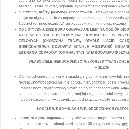
odbierane co dwa tygodnie, worki na odpady biodegradowalne 
segregowanymi co cztery tygodnie, zgodnie z harmonogramem wywo
Mieszkańcy,
którzy posiadają kompostownik
i zrezygnują z oddaw
otrzymać ulgę w opłacie za odpady komunalne poprzez obniżenie wy
6
,00 złotych miesięcznie.
W tym przypadku wymagane jest złożenie no
OD 1 STYCZNIA 2022 ROKU OBOWIĄZUJE LIMIT NA ODBIÓR BI
4-CH SZTUK OD GOSPODARSTWA DOMOWEGO. W PRZYPA
ZIELONYCH (SKOSZONA TRAWA, OPADŁE LIŚCIE, GA
GOSPODARSTWIE DOMOWYM ISTNIEJE MOŻLIWOŚĆ ODDAN
ZBIERANIA ODPADÓW KOMUNALNYCH W TARGOWISKU (PSZOK)
WŁAŚCICIELE NIERUCHOMOŚCI WYKORZYSTYWANYCH JE
– SEZON
Dla nieruchomości, na których znajdują się domki letniskowe lub i
rekreacyjno-wypoczynkowe (nie dotyczy nieruchomości gdzie prowadz
ustalono nową, zryczałtowaną stawkę opłaty za gospodarowanie od
za rok od nieruchomości, na której znajduje się domek letniskowy lu
na cele rekreacyjno - wypoczynkowe. Jednorazową opłatę należy uiśc
LOKALE W BUDYNKACH WIELORODZINNYCH (WSPÓL
Opłata za wywóz odpadów z budynków wielorodzinnych stanowi iloc
nieruchomość oraz ustalonej stawki opłaty -
35
zł
otych od osoby,
gdy 