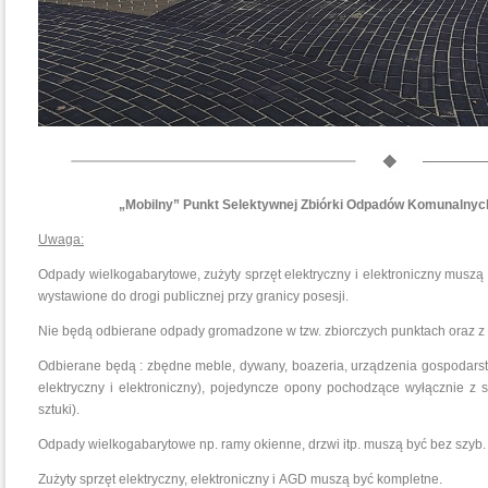
„Mobilny” Punkt Selektywnej Zbiórki Odpadów Komunalny
Uwaga:
Odpady wielkogabarytowe, zużyty sprzęt elektryczny i elektroniczny musz
wystawione do drogi publicznej przy granicy posesji.
Nie będą odbierane odpady gromadzone w tzw. zbiorczych punktach oraz z
Odbierane będą : zbędne meble, dywany, boazeria, urządzenia gospodars
elektryczny i elektroniczny), pojedyncze opony pochodzące wyłącznie
sztuki).
Odpady wielkogabarytowe np. ramy okienne, drzwi itp. muszą być bez szyb.
Zużyty sprzęt elektryczny, elektroniczny i AGD muszą być kompletne.