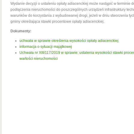
Wydanie decyzji o ustaleniu opłaty adiacenckiej może nastąpić w terminie 
podłączenia nieruchomości do poszczególnych urządzeń infrastruktury tech
warunków do korzystania z wybudowanej drogi, jeżeli w dniu stworzenia t
gminy określająca stawki procentowe opłaty adiacenckiej.
Dokumenty:
uchwała w sprawie określenia wysokości opłaty adiacenckiej
informacja o sytuacji majątkowej
Uchwała nr XIII/117/2019 w sprawie: ustalenia wysokości stawki procen
wartości nieruchomości