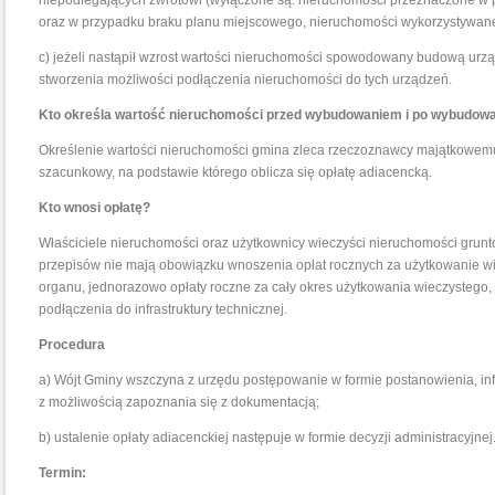
niepodlegających zwrotowi (wyłączone są: nieruchomości przeznaczone w pl
oraz w przypadku braku planu miejscowego, nieruchomości wykorzystywane n
c) jeżeli nastąpił wzrost wartości nieruchomości spowodowany budową urząd
stworzenia możliwości podłączenia nieruchomości do tych urządzeń.
Kto określa wartość nieruchomości przed wybudowaniem i po wybudowani
Określenie wartości nieruchomości gmina zleca rzeczoznawcy majątkowemu
szacunkowy, na podstawie którego oblicza się opłatę adiacencką.
Kto wnosi opłatę?
Właściciele nieruchomości oraz użytkownicy wieczyści nieruchomości grun
przepisów nie mają obowiązku wnoszenia opłat rocznych za użytkowanie wi
organu, jednorazowo opłaty roczne za cały okres użytkowania wieczystego,
podłączenia do infrastruktury technicznej.
Procedura
a) Wójt Gminy wszczyna z urzędu postępowanie w formie postanowienia, inf
z możliwością zapoznania się z dokumentacją;
b) ustalenie opłaty adiacenckiej następuje w formie decyzji administracyjnej
Termin: