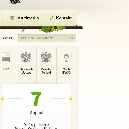
w
Multimedia
Kontakt
ukiwarka:
Wpisz szukaną frazę...
BIP
Dziennik
Monitor
Web
Ustaw
Polski
EWID
7
August
Dziś są imieniny:
Donaty
,
Olechny
i
Kajetana