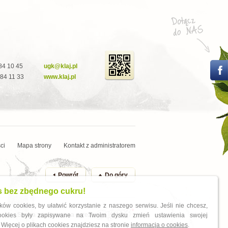
284 10 45
ugk@klaj.pl
284 11 33
www.klaj.pl
ci
Mapa strony
Kontakt z administratorem
Powrót
Do góry
s bez zbędnego cukru!
ów cookies, by ułatwić korzystanie z naszego serwisu. Jeśli nie chcesz,
Strona zrealizowana przez
cookies były zapisywane na Twoim dysku zmień ustawienia swojej
 Więcej o plikach cookies znajdziesz na stronie
informacja o cookies
.