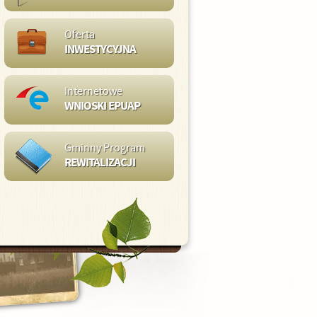
Oferta
INWESTYCYJNA
Internetowe
WNIOSKI EPUAP
Gminny Program
REWITALIZACJI