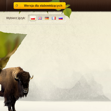
Wersja dla słabowidzących
Wybierz język: