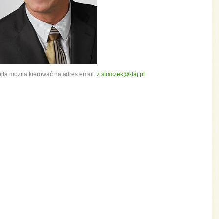
ójta można kierować na adres email:
z.straczek@klaj.pl