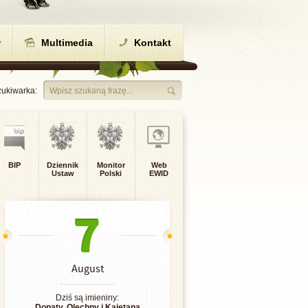
w
Multimedia
Kontakt
ukiwarka:
Wpisz szukaną frazę...
BIP
Dziennik
Monitor
Web
Ustaw
Polski
EWID
7
August
Dziś są imieniny:
Donaty
,
Olechny
i
Kajetana