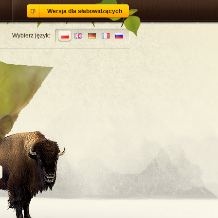
Wersja dla słabowidzących
Wybierz język: