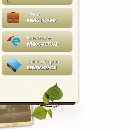
Oferta
INWESTYCYJNA
Internetowe
WNIOSKI EPUAP
Gminny Program
REWITALIZACJI