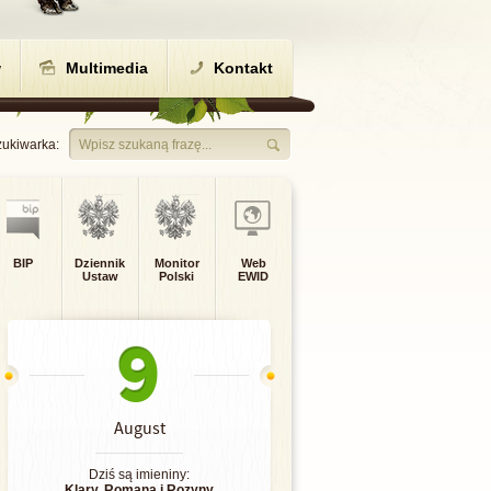
w
Multimedia
Kontakt
ukiwarka:
Wpisz szukaną frazę...
BIP
Dziennik
Monitor
Web
Ustaw
Polski
EWID
9
August
Dziś są imieniny:
Klary
,
Romana
i
Rozyny