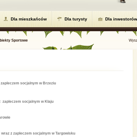
Dla mieszkańców
Dla turysty
Dla inwestoró
biekty Sportowe
Wysz
z zapleczem socjalnym w Brzeziu
z zapleczem socjalnym w Kłaju
arowie
 wraz z zapleczem socjalnym w Targowisku