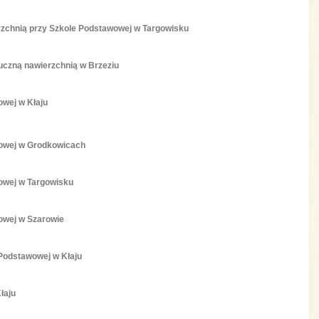
rzchnią przy Szkole Podstawowej w Targowisku
uczną nawierzchnią w Brzeziu
owej w Kłaju
wowej w Grodkowicach
owej w Targowisku
owej w Szarowie
 Podstawowej w Kłaju
łaju