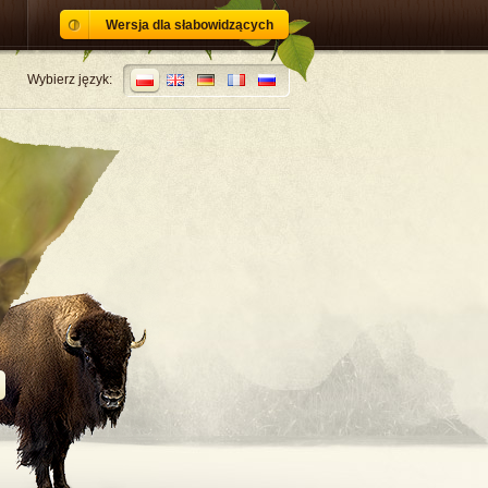
Wersja dla słabowidzących
Wybierz język: