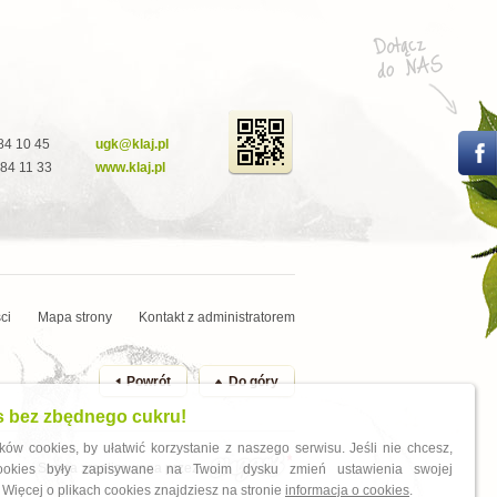
284 10 45
ugk@klaj.pl
284 11 33
www.klaj.pl
ci
Mapa strony
Kontakt z administratorem
Powrót
Do góry
s bez zbędnego cukru!
ów cookies, by ułatwić korzystanie z naszego serwisu. Jeśli nie chcesz,
Strona zrealizowana przez
cookies były zapisywane na Twoim dysku zmień ustawienia swojej
 Więcej o plikach cookies znajdziesz na stronie
informacja o cookies
.